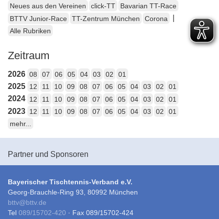
Neues aus den Vereinen
click-TT
Bavarian TT-Race
|
BTTV Junior-Race
TT-Zentrum München
Corona
Alle Rubriken
Zeitraum
2026
08
07
06
05
04
03
02
01
2025
12
11
10
09
08
07
06
05
04
03
02
01
2024
12
11
10
09
08
07
06
05
04
03
02
01
2023
12
11
10
09
08
07
06
05
04
03
02
01
mehr...
Partner und Sponsoren
Bayerischer Tischtennis-Verband e.V.
Georg-Brauchle-Ring 93, 80992 München
bttv
@
bttv.de
Tel
089/15702-420
· Fax 089/15702-424