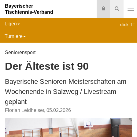
Bayerischer
Login
Suche
Tischtennis-Verband
Na
Ligen
click-TT
Turniere
Seniorensport
Der Älteste ist 90
Bayerische Senioren-Meisterschaften am
Wochenende in Salzweg / Livestream
geplant
Florian Leidheiser
,
05.02.2026