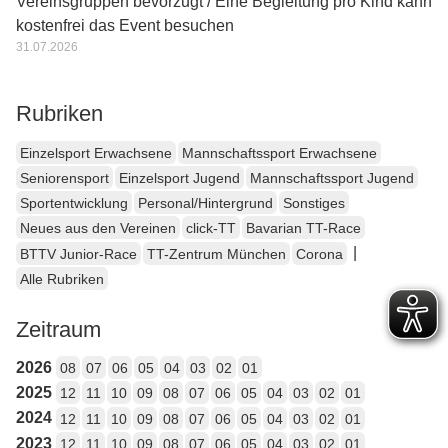
Vereinsgruppen bevorzugt / Eine Begleitung pro Kind kann
kostenfrei das Event besuchen
31.07.2026
Rubriken
Einzelsport Erwachsene
Mannschaftssport Erwachsene
Seniorensport
Einzelsport Jugend
Mannschaftssport Jugend
Sportentwicklung
Personal/Hintergrund
Sonstiges
Neues aus den Vereinen
click-TT
Bavarian TT-Race
|
BTTV Junior-Race
TT-Zentrum München
Corona
Alle Rubriken
Zeitraum
2026
08
07
06
05
04
03
02
01
2025
12
11
10
09
08
07
06
05
04
03
02
01
2024
12
11
10
09
08
07
06
05
04
03
02
01
2023
12
11
10
09
08
07
06
05
04
03
02
01