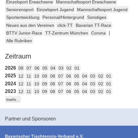
Einzelsport Erwachsene
Mannschaftssport Erwachsene
Seniorensport
Einzelsport Jugend
Mannschaftssport Jugend
Sportentwicklung
Personal/Hintergrund
Sonstiges
Neues aus den Vereinen
click-TT
Bavarian TT-Race
|
BTTV Junior-Race
TT-Zentrum München
Corona
Alle Rubriken
Zeitraum
2026
08
07
06
05
04
03
02
01
2025
12
11
10
09
08
07
06
05
04
03
02
01
2024
12
11
10
09
08
07
06
05
04
03
02
01
2023
12
11
10
09
08
07
06
05
04
03
02
01
mehr...
Partner und Sponsoren
Bayerischer Tischtennis-Verband e.V.