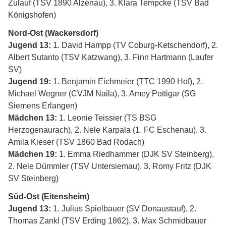
Zulauf (TSV 1890 Alzenau), 3. Klara Tempcke (TSV Bad
Königshofen)
Nord-Ost (Wackersdorf)
Jugend 13:
1. David Hampp (TV Coburg-Ketschendorf), 2.
Albert Sutanto (TSV Katzwang), 3. Finn Hartmann (Laufer
SV)
Jugend 19:
1. Benjamin Eichmeier (TTC 1990 Hof), 2.
Michael Wegner (CVJM Naila), 3. Amey Pottigar (SG
Siemens Erlangen)
Mädchen 13:
1. Leonie Teissier (TS BSG
Herzogenaurach), 2. Nele Karpala (1. FC Eschenau), 3.
Amila Kieser (TSV 1860 Bad Rodach)
Mädchen 19:
1. Emma Riedhammer (DJK SV Steinberg),
2. Nele Dümmler (TSV Untersiemau), 3. Romy Fritz (DJK
SV Steinberg)
Süd-Ost (Eitensheim)
Jugend 13:
1. Julius Spielbauer (SV Donaustauf), 2.
Thomas Zankl (TSV Erding 1862), 3. Max Schmidbauer