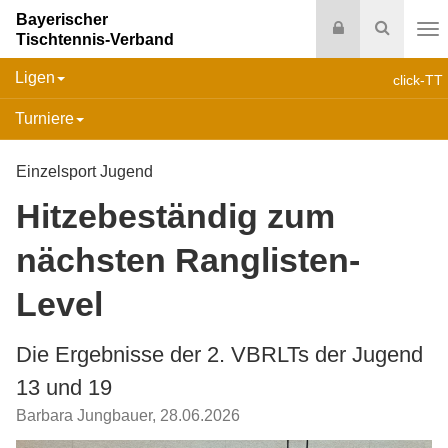
Bayerischer
Login
Suche
Tischtennis-Verband
Na
Ligen
click-TT
Turniere
Einzelsport Jugend
Hitzebeständig zum
nächsten Ranglisten-
Level
Die Ergebnisse der 2. VBRLTs der Jugend
13 und 19
Barbara Jungbauer
,
28.06.2026