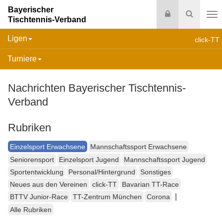
Bayerischer
Login
Suche
Tischtennis-Verband
Na
Ligen
click-TT
Turniere
Nachrichten Bayerischer Tischtennis-
Verband
Rubriken
Einzelsport Erwachsene
Mannschaftssport Erwachsene
Seniorensport
Einzelsport Jugend
Mannschaftssport Jugend
Sportentwicklung
Personal/Hintergrund
Sonstiges
Neues aus den Vereinen
click-TT
Bavarian TT-Race
|
BTTV Junior-Race
TT-Zentrum München
Corona
Alle Rubriken