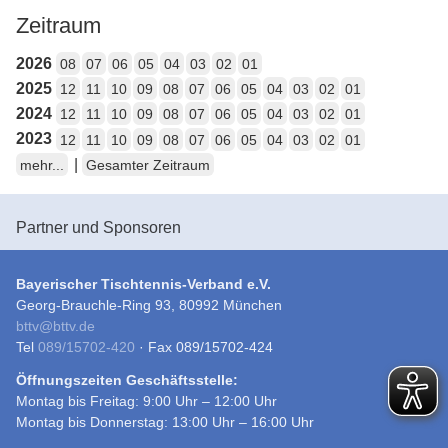
Zeitraum
2026
08
07
06
05
04
03
02
01
2025
12
11
10
09
08
07
06
05
04
03
02
01
2024
12
11
10
09
08
07
06
05
04
03
02
01
2023
12
11
10
09
08
07
06
05
04
03
02
01
|
mehr...
Gesamter Zeitraum
Partner und Sponsoren
Bayerischer Tischtennis-Verband e.V.
Georg-Brauchle-Ring 93, 80992 München
bttv
@
bttv.de
Tel
089/15702-420
· Fax 089/15702-424
Öffnungszeiten Geschäftsstelle:
Montag bis Freitag: 9:00 Uhr – 12:00 Uhr
Montag bis Donnerstag: 13:00 Uhr – 16:00 Uhr