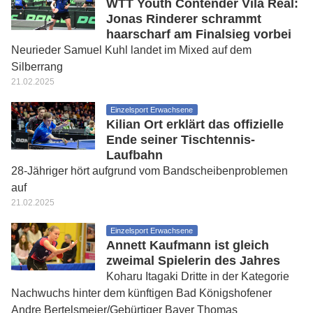
WTT Youth Contender Vila Real:
Jonas Rinderer schrammt
haarscharf am Finalsieg vorbei
Neurieder Samuel Kuhl landet im Mixed auf dem
Silberrang
21.02.2025
Einzelsport Erwachsene
Kilian Ort erklärt das offizielle
Ende seiner Tischtennis-
Laufbahn
28-Jähriger hört aufgrund vom Bandscheibenproblemen
auf
21.02.2025
Einzelsport Erwachsene
Annett Kaufmann ist gleich
zweimal Spielerin des Jahres
Koharu Itagaki Dritte in der Kategorie
Nachwuchs hinter dem künftigen Bad Königshofener
Andre Bertelsmeier/Gebürtiger Bayer Thomas