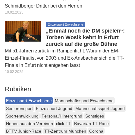
Schmidberger Dritter bei den Herren
10.02.2025
Einzelsport Erwachsene
„Einmal noch die DM spielen“:
Torben Wosik kehrt in Erfurt
zurück auf die große Bühne
Mit 51 Jahren zurück im Rampenlicht: Warum der EM-
Einzel-Finalist von 2003 und Ex-Ansbacher sich die TT-
Finals in Erfurt nicht entgehen lässt
10.02.2025
Rubriken
Einzelsport Erwachsene
Mannschaftssport Erwachsene
Seniorensport
Einzelsport Jugend
Mannschaftssport Jugend
Sportentwicklung
Personal/Hintergrund
Sonstiges
Neues aus den Vereinen
click-TT
Bavarian TT-Race
|
BTTV Junior-Race
TT-Zentrum München
Corona