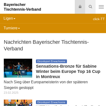
Bayerischer
Login
Suche
Tischtennis-Verband
Na
Ligen
click-TT
Turniere
Nachrichten Bayerischer Tischtennis-
Verband
Einzelsport Erwachsene
Sensations-Bronze für Sabine
Winter beim Europe Top 16 Cup
in Montreux
Nach Sieg über Europameisterin von der späteren
Siegerin gestoppt
23.02.2025
Einzelsport Erwachsene