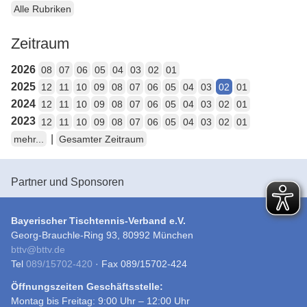
Alle Rubriken
Zeitraum
2026
08
07
06
05
04
03
02
01
2025
12
11
10
09
08
07
06
05
04
03
02
01
2024
12
11
10
09
08
07
06
05
04
03
02
01
2023
12
11
10
09
08
07
06
05
04
03
02
01
|
mehr...
Gesamter Zeitraum
Partner und Sponsoren
Bayerischer Tischtennis-Verband e.V.
Georg-Brauchle-Ring 93, 80992 München
bttv
@
bttv.de
Tel
089/15702-420
· Fax 089/15702-424
Öffnungszeiten Geschäftsstelle:
Montag bis Freitag: 9:00 Uhr – 12:00 Uhr