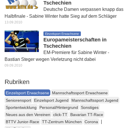
Tschechien
Deutsche Damen verpassen knapp das
Halbfinale - Sabine Winter hatte Sieg auf dem Schläger
13.09.2010
Einzelsport Erwachsene
Europameisterschaften in
Tschechien
EM-Premiere für Sabine Winter -
Bastian Steger wegen Verletzung nicht dabei
09.09.2010
Rubriken
Einzelsport Erwachsene
Mannschaftssport Erwachsene
Seniorensport
Einzelsport Jugend
Mannschaftssport Jugend
Sportentwicklung
Personal/Hintergrund
Sonstiges
Neues aus den Vereinen
click-TT
Bavarian TT-Race
|
BTTV Junior-Race
TT-Zentrum München
Corona