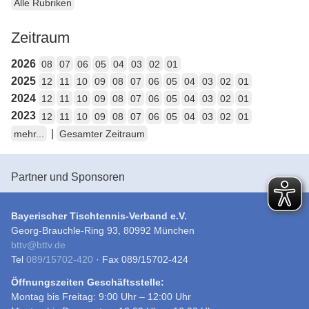
Alle Rubriken
Zeitraum
2026
08
07
06
05
04
03
02
01
2025
12
11
10
09
08
07
06
05
04
03
02
01
2024
12
11
10
09
08
07
06
05
04
03
02
01
2023
12
11
10
09
08
07
06
05
04
03
02
01
|
mehr...
Gesamter Zeitraum
Partner und Sponsoren
Bayerischer Tischtennis-Verband e.V.
Georg-Brauchle-Ring 93, 80992 München
bttv
@
bttv.de
Tel
089/15702-420
· Fax 089/15702-424
Öffnungszeiten Geschäftsstelle:
Montag bis Freitag: 9:00 Uhr – 12:00 Uhr