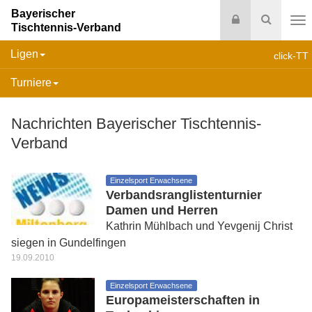
Bayerischer
Login
Suche
Tischtennis-Verband
Na
Ligen
click-TT
Turniere
Nachrichten Bayerischer Tischtennis-
Verband
Einzelsport Erwachsene
Verbandsranglistenturnier
Damen und Herren
Kathrin Mühlbach und Yevgenij Christ
siegen in Gundelfingen
19.09.2010
Einzelsport Erwachsene
Europameisterschaften in