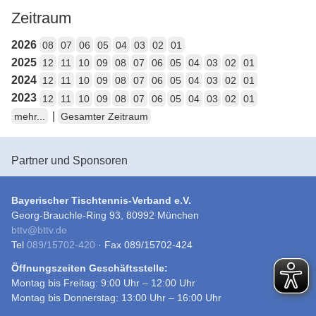
Zeitraum
2026
08
07
06
05
04
03
02
01
2025
12
11
10
09
08
07
06
05
04
03
02
01
2024
12
11
10
09
08
07
06
05
04
03
02
01
2023
12
11
10
09
08
07
06
05
04
03
02
01
|
mehr...
Gesamter Zeitraum
Partner und Sponsoren
Bayerischer Tischtennis-Verband e.V.
Georg-Brauchle-Ring 93, 80992 München
bttv
@
bttv.de
Tel
089/15702-420
· Fax 089/15702-424
Öffnungszeiten Geschäftsstelle:
Montag bis Freitag: 9:00 Uhr – 12:00 Uhr
Montag bis Donnerstag: 13:00 Uhr – 16:00 Uhr