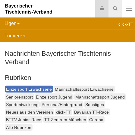
Bayerischer
Login
Suche
Tischtennis-Verband
Na
Ligen
click-TT
Turniere
Nachrichten Bayerischer Tischtennis-
Verband
Rubriken
Einzelsport Erwachsene
Mannschaftssport Erwachsene
Seniorensport
Einzelsport Jugend
Mannschaftssport Jugend
Sportentwicklung
Personal/Hintergrund
Sonstiges
Neues aus den Vereinen
click-TT
Bavarian TT-Race
|
BTTV Junior-Race
TT-Zentrum München
Corona
Alle Rubriken