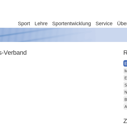
Sport
Lehre
Sportentwicklung
Service
Übe
is-Verband
R
E
M
E
S
N
B
A
Z