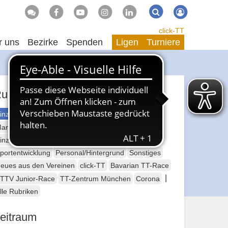
Suche
Suchen
click-TT
r uns
Bezirke
Spenden
Ligen
Turniere
ubriken
inzelsport Erwachsene
annschaftssport Erwachsene
Seniorensport
inzelsport Jugend
Mannschaftssport Jugend
portentwicklung
Personal/Hintergrund
Sonstiges
eues aus den Vereinen
click-TT
Bavarian TT-Race
|
TTV Junior-Race
TT-Zentrum München
Corona
lle Rubriken
eitraum