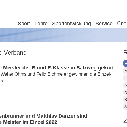
Sport
Lehre
Sportentwicklung
Service
Übe
is-Verband
R
E
 Meister der B und E-Klasse in Salzweg gekürt
M
 Walter Ohms und Felix Eichmeier gewinnen die Einzel-
E
en
S
N
B
A
fenbrunner und Matthias Danzer sind
Z
 Meister im Einzel 2022