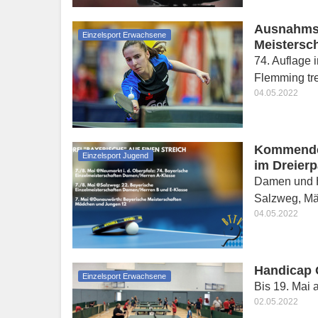
Ausnahmsw
Einzelsport Erwachsene
Meistersc
74. Auflage 
Flemming tre
04.05.2022
Kommendes
Einzelsport Jugend
im Dreier
Damen und H
Salzweg, Mä
04.05.2022
Handicap 
Einzelsport Erwachsene
Bis 19. Mai
02.05.2022