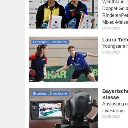
Weißblaue T
Doppel-Gold
Rinderer/Pe
Mixed-Meist
08.05.2022
Laura Tie
Einzelsport Erwachsene
Youngsters K
07.05.2022
Bayerisch
Einzelsport Erwachsene
Klasse
Auslosung o
Livestream
06.05.2022