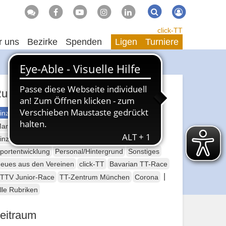
Suche
Suchen
click-TT
r uns
Bezirke
Spenden
Ligen
Turniere
ubriken
inzelsport Erwachsene
annschaftssport Erwachsene
Seniorensport
inzelsport Jugend
Mannschaftssport Jugend
portentwicklung
Personal/Hintergrund
Sonstiges
eues aus den Vereinen
click-TT
Bavarian TT-Race
|
TTV Junior-Race
TT-Zentrum München
Corona
lle Rubriken
eitraum