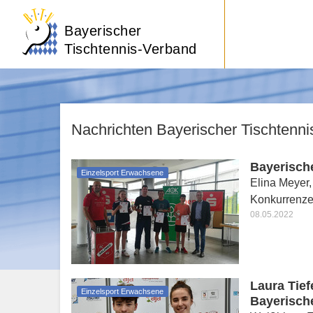
Bayerischer
Tischtennis-Verband
Nachrichten Bayerischer Tischtenn
Bayerische
Einzelsport Erwachsene
Elina Meyer,
Konkurrenz
08.05.2022
Laura Tie
Einzelsport Erwachsene
Bayerische