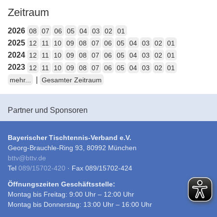
Zeitraum
2026
08
07
06
05
04
03
02
01
2025
12
11
10
09
08
07
06
05
04
03
02
01
2024
12
11
10
09
08
07
06
05
04
03
02
01
2023
12
11
10
09
08
07
06
05
04
03
02
01
|
mehr...
Gesamter Zeitraum
Partner und Sponsoren
Bayerischer Tischtennis-Verband e.V.
Georg-Brauchle-Ring 93, 80992 München
bttv
@
bttv.de
Tel
089/15702-420
· Fax 089/15702-424
Öffnungszeiten Geschäftsstelle:
Montag bis Freitag: 9:00 Uhr – 12:00 Uhr
Montag bis Donnerstag: 13:00 Uhr – 16:00 Uhr