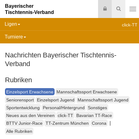
Bayerischer
Login
Suche
Tischtennis-Verband
Na
Ligen
click-TT
Turniere
Nachrichten Bayerischer Tischtennis-
Verband
Rubriken
Einzelsport Erwachsene
Mannschaftssport Erwachsene
Seniorensport
Einzelsport Jugend
Mannschaftssport Jugend
Sportentwicklung
Personal/Hintergrund
Sonstiges
Neues aus den Vereinen
click-TT
Bavarian TT-Race
|
BTTV Junior-Race
TT-Zentrum München
Corona
Alle Rubriken