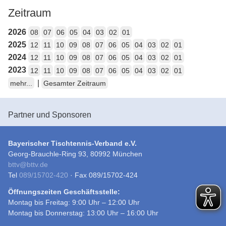
Zeitraum
2026
08
07
06
05
04
03
02
01
2025
12
11
10
09
08
07
06
05
04
03
02
01
2024
12
11
10
09
08
07
06
05
04
03
02
01
2023
12
11
10
09
08
07
06
05
04
03
02
01
|
mehr...
Gesamter Zeitraum
Partner und Sponsoren
Bayerischer Tischtennis-Verband e.V.
Georg-Brauchle-Ring 93, 80992 München
bttv
@
bttv.de
Tel
089/15702-420
· Fax 089/15702-424
Öffnungszeiten Geschäftsstelle:
Montag bis Freitag: 9:00 Uhr – 12:00 Uhr
Montag bis Donnerstag: 13:00 Uhr – 16:00 Uhr