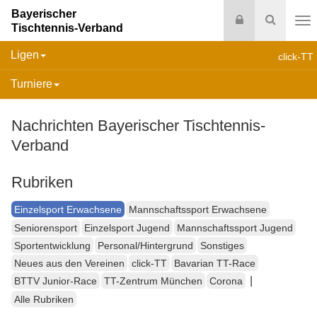
Bayerischer
Login
Suche
Tischtennis-Verband
Na
Ligen
click-TT
Turniere
Nachrichten Bayerischer Tischtennis-
Verband
Rubriken
Einzelsport Erwachsene
Mannschaftssport Erwachsene
Seniorensport
Einzelsport Jugend
Mannschaftssport Jugend
Sportentwicklung
Personal/Hintergrund
Sonstiges
Neues aus den Vereinen
click-TT
Bavarian TT-Race
|
BTTV Junior-Race
TT-Zentrum München
Corona
Alle Rubriken