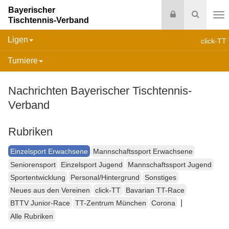
Bayerischer
Login
Suche
Tischtennis-Verband
Na
Ligen
click-TT
Turniere
Nachrichten Bayerischer Tischtennis-
Verband
Rubriken
Einzelsport Erwachsene
Mannschaftssport Erwachsene
Seniorensport
Einzelsport Jugend
Mannschaftssport Jugend
Sportentwicklung
Personal/Hintergrund
Sonstiges
Neues aus den Vereinen
click-TT
Bavarian TT-Race
|
BTTV Junior-Race
TT-Zentrum München
Corona
Alle Rubriken