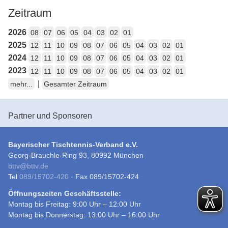
Zeitraum
2026
08
07
06
05
04
03
02
01
2025
12
11
10
09
08
07
06
05
04
03
02
01
2024
12
11
10
09
08
07
06
05
04
03
02
01
2023
12
11
10
09
08
07
06
05
04
03
02
01
|
mehr...
Gesamter Zeitraum
Partner und Sponsoren
Bayerischer Tischtennis-Verband e.V.
Georg-Brauchle-Ring 93, 80992 München
bttv
@
bttv.de
Tel
089/15702-420
· Fax 089/15702-424
Öffnungszeiten Geschäftsstelle:
Montag bis Freitag: 9:00 Uhr – 12:00 Uhr
Montag bis Donnerstag: 13:00 Uhr – 16:00 Uhr