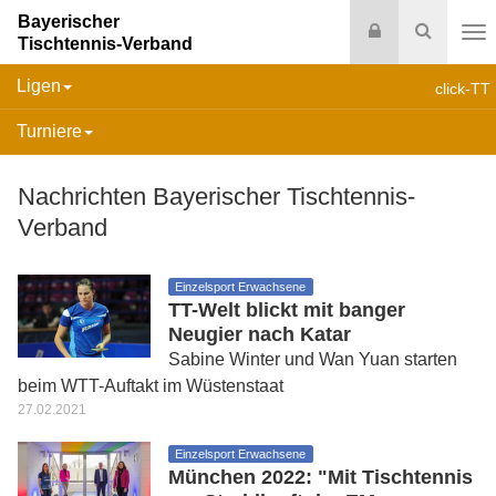
Bayerischer
Login
Suche
Tischtennis-Verband
Na
Ligen
click-TT
Turniere
Nachrichten Bayerischer Tischtennis-
Verband
Einzelsport Erwachsene
TT-Welt blickt mit banger
Neugier nach Katar
Sabine Winter und Wan Yuan starten
beim WTT-Auftakt im Wüstenstaat
27.02.2021
Einzelsport Erwachsene
München 2022: "Mit Tischtennis