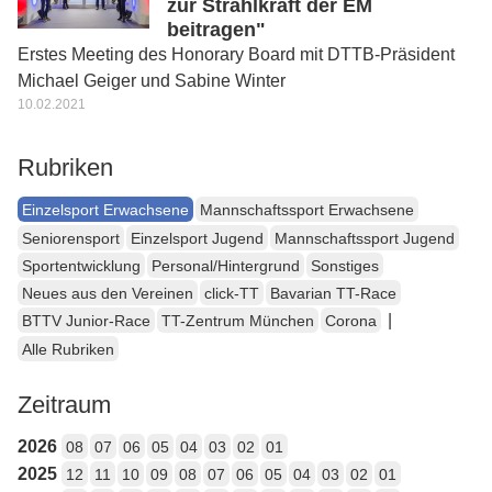
zur Strahlkraft der EM
beitragen"
Erstes Meeting des Honorary Board mit DTTB-Präsident
Michael Geiger und Sabine Winter
10.02.2021
Rubriken
Einzelsport Erwachsene
Mannschaftssport Erwachsene
Seniorensport
Einzelsport Jugend
Mannschaftssport Jugend
Sportentwicklung
Personal/Hintergrund
Sonstiges
Neues aus den Vereinen
click-TT
Bavarian TT-Race
|
BTTV Junior-Race
TT-Zentrum München
Corona
Alle Rubriken
Zeitraum
2026
08
07
06
05
04
03
02
01
2025
12
11
10
09
08
07
06
05
04
03
02
01