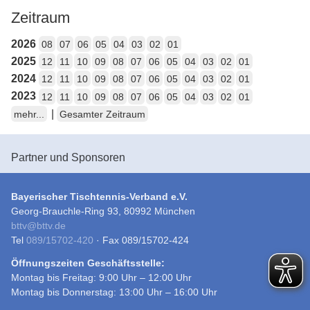
Zeitraum
2026
08
07
06
05
04
03
02
01
2025
12
11
10
09
08
07
06
05
04
03
02
01
2024
12
11
10
09
08
07
06
05
04
03
02
01
2023
12
11
10
09
08
07
06
05
04
03
02
01
|
mehr...
Gesamter Zeitraum
Partner und Sponsoren
Bayerischer Tischtennis-Verband e.V.
Georg-Brauchle-Ring 93, 80992 München
bttv
@
bttv.de
Tel
089/15702-420
· Fax 089/15702-424
Öffnungszeiten Geschäftsstelle:
Montag bis Freitag: 9:00 Uhr – 12:00 Uhr
Montag bis Donnerstag: 13:00 Uhr – 16:00 Uhr