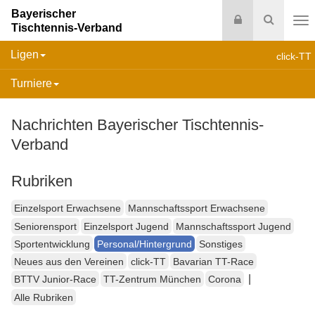
Bayerischer
Login
Suche
Tischtennis-Verband
Na
Ligen
click-TT
Turniere
Nachrichten Bayerischer Tischtennis-
Verband
Rubriken
Einzelsport Erwachsene
Mannschaftssport Erwachsene
Seniorensport
Einzelsport Jugend
Mannschaftssport Jugend
Sportentwicklung
Personal/Hintergrund
Sonstiges
Neues aus den Vereinen
click-TT
Bavarian TT-Race
|
BTTV Junior-Race
TT-Zentrum München
Corona
Alle Rubriken