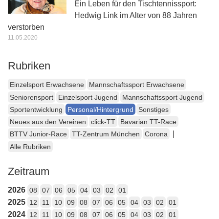
Ein Leben für den Tischtennissport:
Hedwig Link im Alter von 88 Jahren
verstorben
11.05.2020
Rubriken
Einzelsport Erwachsene
Mannschaftssport Erwachsene
Seniorensport
Einzelsport Jugend
Mannschaftssport Jugend
Sportentwicklung
Personal/Hintergrund
Sonstiges
Neues aus den Vereinen
click-TT
Bavarian TT-Race
|
BTTV Junior-Race
TT-Zentrum München
Corona
Alle Rubriken
Zeitraum
2026
08
07
06
05
04
03
02
01
2025
12
11
10
09
08
07
06
05
04
03
02
01
2024
12
11
10
09
08
07
06
05
04
03
02
01