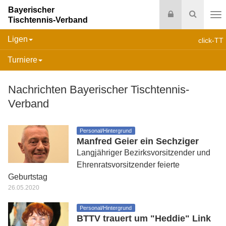
Bayerischer
Login
Suche
Tischtennis-Verband
Na
Ligen
click-TT
Turniere
Nachrichten Bayerischer Tischtennis-
Verband
Personal/Hintergrund
Manfred Geier ein Sechziger
Langjähriger Bezirksvorsitzender und
Ehrenratsvorsitzender feierte
Geburtstag
26.05.2020
Personal/Hintergrund
BTTV trauert um "Heddie" Link