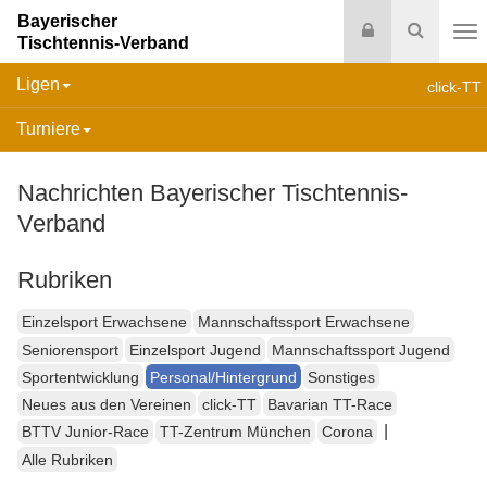
Bayerischer
Login
Suche
Tischtennis-Verband
Na
Ligen
click-TT
Turniere
Nachrichten Bayerischer Tischtennis-
Verband
Rubriken
Einzelsport Erwachsene
Mannschaftssport Erwachsene
Seniorensport
Einzelsport Jugend
Mannschaftssport Jugend
Sportentwicklung
Personal/Hintergrund
Sonstiges
Neues aus den Vereinen
click-TT
Bavarian TT-Race
|
BTTV Junior-Race
TT-Zentrum München
Corona
Alle Rubriken