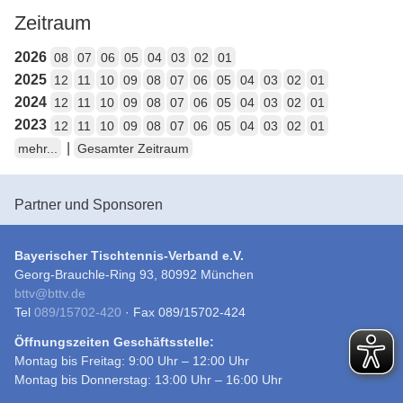
Zeitraum
2026
08
07
06
05
04
03
02
01
2025
12
11
10
09
08
07
06
05
04
03
02
01
2024
12
11
10
09
08
07
06
05
04
03
02
01
2023
12
11
10
09
08
07
06
05
04
03
02
01
|
mehr...
Gesamter Zeitraum
Partner und Sponsoren
Bayerischer Tischtennis-Verband e.V.
Georg-Brauchle-Ring 93, 80992 München
bttv
@
bttv.de
Tel
089/15702-420
· Fax 089/15702-424
Öffnungszeiten Geschäftsstelle:
Montag bis Freitag: 9:00 Uhr – 12:00 Uhr
Montag bis Donnerstag: 13:00 Uhr – 16:00 Uhr