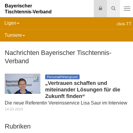
Bayerischer
Login
Suche
Tischtennis-Verband
Na
Ligen
click-TT
Turniere
Nachrichten Bayerischer Tischtennis-
Verband
Personal/Hintergrund
„Vertrauen schaffen und
miteinander Lösungen für die
Zukunft finden“
Die neue Referentin Vereinsservice Lisa Saur im Interview
14.03.2024
Rubriken