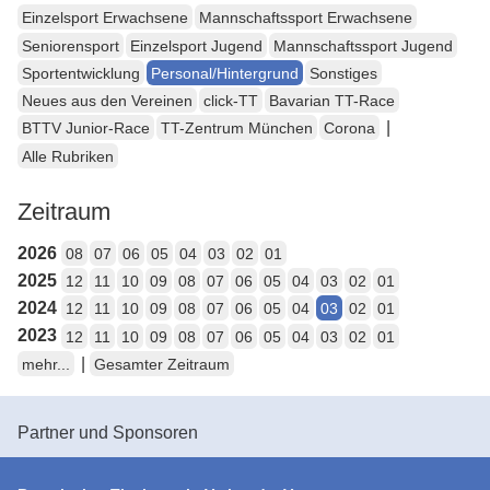
Einzelsport Erwachsene
Mannschaftssport Erwachsene
Seniorensport
Einzelsport Jugend
Mannschaftssport Jugend
Sportentwicklung
Personal/Hintergrund
Sonstiges
Neues aus den Vereinen
click-TT
Bavarian TT-Race
|
BTTV Junior-Race
TT-Zentrum München
Corona
Alle Rubriken
Zeitraum
2026
08
07
06
05
04
03
02
01
2025
12
11
10
09
08
07
06
05
04
03
02
01
2024
12
11
10
09
08
07
06
05
04
03
02
01
2023
12
11
10
09
08
07
06
05
04
03
02
01
|
mehr...
Gesamter Zeitraum
Partner und Sponsoren