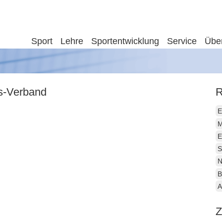
Sport
Lehre
Sportentwicklung
Service
Übe
is-Verband
R
E
M
E
S
N
B
A
Z