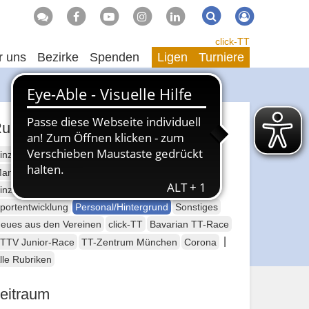
Suche
Suchen
click-TT
r uns
Bezirke
Spenden
Ligen
Turniere
ubriken
inzelsport Erwachsene
annschaftssport Erwachsene
Seniorensport
inzelsport Jugend
Mannschaftssport Jugend
portentwicklung
Personal/Hintergrund
Sonstiges
eues aus den Vereinen
click-TT
Bavarian TT-Race
|
TTV Junior-Race
TT-Zentrum München
Corona
lle Rubriken
eitraum