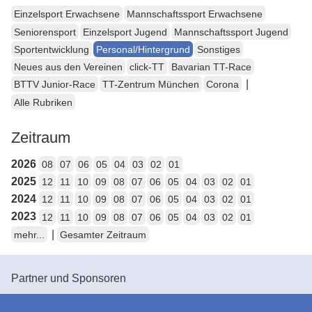
Einzelsport Erwachsene
Mannschaftssport Erwachsene
Seniorensport
Einzelsport Jugend
Mannschaftssport Jugend
Sportentwicklung
Personal/Hintergrund
Sonstiges
Neues aus den Vereinen
click-TT
Bavarian TT-Race
|
BTTV Junior-Race
TT-Zentrum München
Corona
Alle Rubriken
Zeitraum
2026
08
07
06
05
04
03
02
01
2025
12
11
10
09
08
07
06
05
04
03
02
01
2024
12
11
10
09
08
07
06
05
04
03
02
01
2023
12
11
10
09
08
07
06
05
04
03
02
01
|
mehr...
Gesamter Zeitraum
Partner und Sponsoren