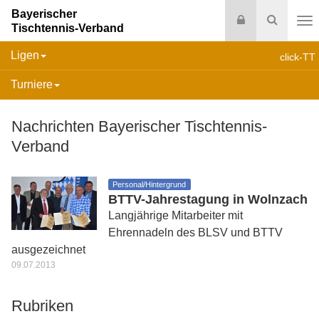
Bayerischer
Login
Suche
Tischtennis-Verband
Na
Ligen
click-TT
Turniere
Nachrichten Bayerischer Tischtennis-
Verband
Personal/Hintergrund
BTTV-Jahrestagung in Wolnzach
Langjährige Mitarbeiter mit
Ehrennadeln des BLSV und BTTV
ausgezeichnet
09.07.2013
Rubriken