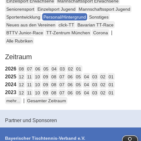
Einzelsport Erwachsene
Mannschaftssport Erwachsene
Seniorensport
Einzelsport Jugend
Mannschaftssport Jugend
Sportentwicklung
Personal/Hintergrund
Sonstiges
Neues aus den Vereinen
click-TT
Bavarian TT-Race
|
BTTV Junior-Race
TT-Zentrum München
Corona
Alle Rubriken
Zeitraum
2026
08
07
06
05
04
03
02
01
2025
12
11
10
09
08
07
06
05
04
03
02
01
2024
12
11
10
09
08
07
06
05
04
03
02
01
2023
12
11
10
09
08
07
06
05
04
03
02
01
|
mehr...
Gesamter Zeitraum
Partner und Sponsoren
Bayerischer Tischtennis-Verband e.V.