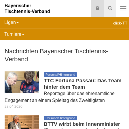
Bayerischer
Login
Suche
Tischtennis-Verband
Na
Ligen
click-TT
Turniere
Nachrichten Bayerischer Tischtennis-
Verband
Personal/Hintergrund
TTC Fortuna Passau: Das Team
hinter dem Team
Reportage über das ehrenamtliche
Engagement an einem Spieltag des Zweitligisten
28.04.2020
Personal/Hintergrund
BTTV wirbt beim Innenminister