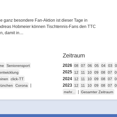
 ganz besondere Fan-Aktion ist dieser Tage in
Andreas Hobmeier können Tischtennis-Fans den TTC
n, damit in…
Zeitraum
2026
ene
Seniorensport
08
07
06
05
04
03
0
2025
entwicklung
12
11
10
09
08
07
0
2024
einen
click-TT
12
11
10
09
08
07
0
|
2023
München
Corona
12
11
10
09
08
07
0
|
mehr...
Gesamter Zeitraum