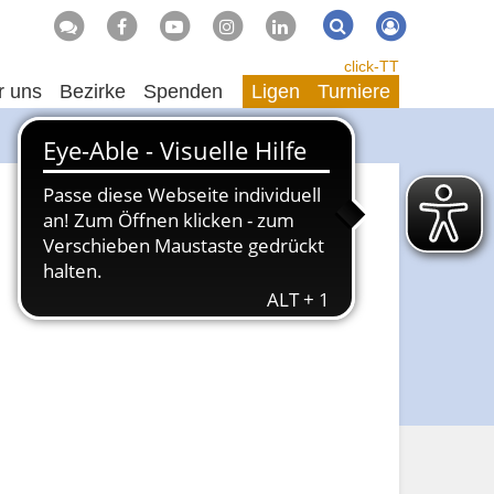
Suche
Suchen
click-TT
r uns
Bezirke
Spenden
Ligen
Turniere