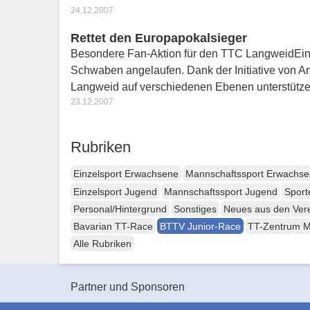
24.12.2007
Rettet den Europapokalsieger
Besondere Fan-Aktion für den TTC LangweidEine
Schwaben angelaufen. Dank der Initiative von 
Langweid auf verschiedenen Ebenen unterstütze
23.12.2007
Rubriken
Einzelsport Erwachsene
Mannschaftssport Erwachs
Einzelsport Jugend
Mannschaftssport Jugend
Sport
Personal/Hintergrund
Sonstiges
Neues aus den Ver
Bavarian TT-Race
BTTV Junior-Race
TT-Zentrum 
Alle Rubriken
Partner und Sponsoren