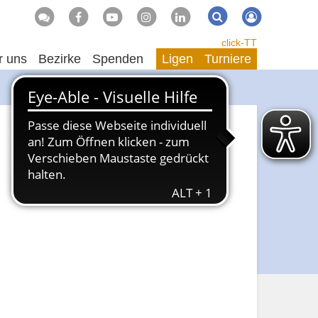
Suche
Suchen
click-TT
r uns
Bezirke
Spenden
Ligen
Turniere