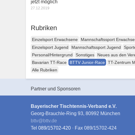
jetzt möglich
27.12.2019
Rubriken
Einzelsport Erwachsene
Mannschaftssport Erwachs
Einzelsport Jugend
Mannschaftssport Jugend
Sport
Personal/Hintergrund
Sonstiges
Neues aus den Ver
Bavarian TT-Race
BTTV Junior-Race
TT-Zentrum 
Alle Rubriken
Partner und Sponsoren
Bayerischer Tischtennis-Verband e.V.
Georg-Brauchle-Ring 93, 80992 München
bttv
@
bttv.de
Tel
089/15702-420
· Fax 089/15702-424