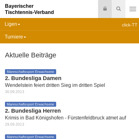
Bayerischer
Login
Suche
Tischtennis-Verband
Na
Ligen
click-TT
Turniere
Aktuelle Beiträge
Mannschaftssport Erwachsene
2. Bundesliga Damen
Wendelstein feiert dritten Sieg im dritten Spiel
30.09.2013
Mannschaftssport Erwachsene
2. Bundesliga Herren
Krimis in Bad Königshofen - Fürstenfeldbruck atmet auf
29.09.2013
Mannschaftssport Erwachsene