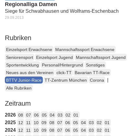
Regionalliga Damen
Siege für Schwabhausen und Wolframs-Eschenbach
29.09.2013
Rubriken
Einzelsport Erwachsene
Mannschaftssport Erwachsene
Seniorensport
Einzelsport Jugend
Mannschaftssport Jugend
Sportentwicklung
Personal/Hintergrund
Sonstiges
Neues aus den Vereinen
click-TT
Bavarian TT-Race
|
BTTV Junior-Race
TT-Zentrum München
Corona
Alle Rubriken
Zeitraum
2026
08
07
06
05
04
03
02
01
2025
12
11
10
09
08
07
06
05
04
03
02
01
2024
12
11
10
09
08
07
06
05
04
03
02
01