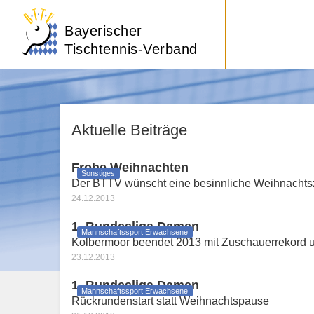
Bayerischer
Tischtennis-Verband
Aktuelle Beiträge
Frohe Weihnachten
Sonstiges
Der BTTV wünscht eine besinnliche Weihnachtsz
24.12.2013
1. Bundesliga Damen
Mannschaftssport Erwachsene
Kolbermoor beendet 2013 mit Zuschauerrekord 
23.12.2013
1. Bundesliga Damen
Mannschaftssport Erwachsene
Rückrundenstart statt Weihnachtspause