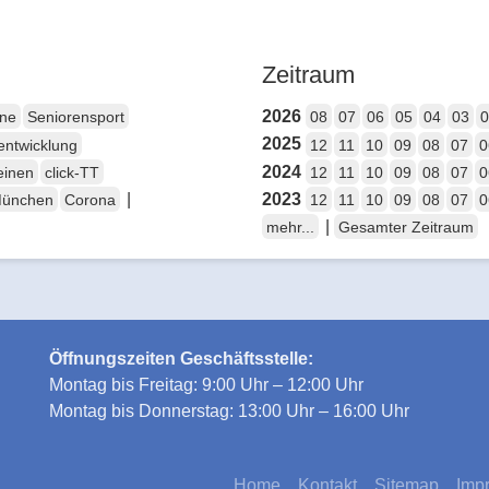
Zeitraum
2026
ene
Seniorensport
08
07
06
05
04
03
0
2025
entwicklung
12
11
10
09
08
07
0
2024
einen
click-TT
12
11
10
09
08
07
0
|
2023
München
Corona
12
11
10
09
08
07
0
|
mehr...
Gesamter Zeitraum
Öffnungszeiten Geschäftsstelle:
Montag bis Freitag: 9:00 Uhr – 12:00 Uhr
Montag bis Donnerstag: 13:00 Uhr – 16:00 Uhr
Home
Kontakt
Sitemap
Imp