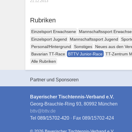
21.12.2013
Rubriken
Einzelsport Erwachsene
Mannschaftssport Erwachs
Einzelsport Jugend
Mannschaftssport Jugend
Sport
Personal/Hintergrund
Sonstiges
Neues aus den Ver
Bavarian TT-Race
BTTV Junior-Race
TT-Zentrum 
Alle Rubriken
Partner und Sponsoren
Bayerischer Tischtennis-Verband e.V.
Georg-Brauchle-Ring 93, 80992 München
bttv
@
bttv.de
Tel
089/15702-420
· Fax 089/15702-424
© 2026 Bayerischer Tischtennis-Verband e.V.