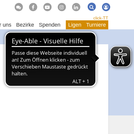
Suche
Suchen
click-TT
r uns
Bezirke
Spenden
Ligen
Turniere