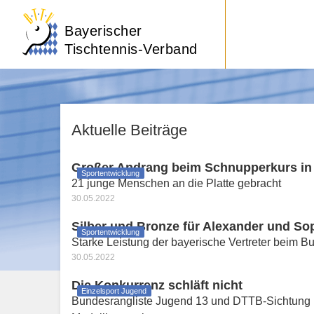
Bayerischer
Tischtennis-Verband
Aktuelle Beiträge
Großer Andrang beim Schnupperkurs in
Sportentwicklung
21 junge Menschen an die Platte gebracht
30.05.2022
Silber und Bronze für Alexander und So
Sportentwicklung
Starke Leistung der bayerische Vertreter beim B
30.05.2022
Die Konkurrenz schläft nicht
Einzelsport Jugend
Bundesrangliste Jugend 13 und DTTB-Sichtung 