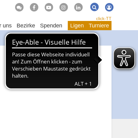
Suche
Suchen
click-TT
r uns
Bezirke
Spenden
Ligen
Turniere