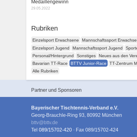
Medaillengewinn
29.05.2022
Rubriken
Einzelsport Erwachsene
Mannschaftssport Erwachs
Einzelsport Jugend
Mannschaftssport Jugend
Sport
Personal/Hintergrund
Sonstiges
Neues aus den Ver
Bavarian TT-Race
BTTV Junior-Race
TT-Zentrum 
Alle Rubriken
Partner und Sponsoren
Bayerischer Tischtennis-Verband e.V.
Georg-Brauchle-Ring 93, 80992 München
bttv
@
bttv.de
Tel
089/15702-420
· Fax 089/15702-424