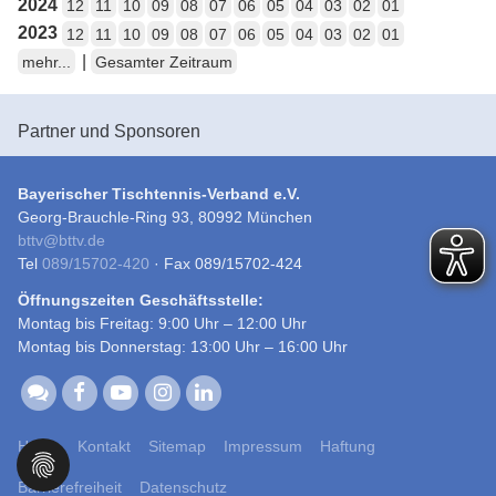
2024
12
11
10
09
08
07
06
05
04
03
02
01
2023
12
11
10
09
08
07
06
05
04
03
02
01
|
mehr...
Gesamter Zeitraum
Partner und Sponsoren
Bayerischer Tischtennis-Verband e.V.
Georg-Brauchle-Ring 93, 80992 München
bttv
@
bttv.de
Tel
089/15702-420
· Fax 089/15702-424
Öffnungszeiten Geschäftsstelle:
Montag bis Freitag: 9:00 Uhr – 12:00 Uhr
Montag bis Donnerstag: 13:00 Uhr – 16:00 Uhr
Home
Kontakt
Sitemap
Impressum
Haftung
Barrierefreiheit
Datenschutz