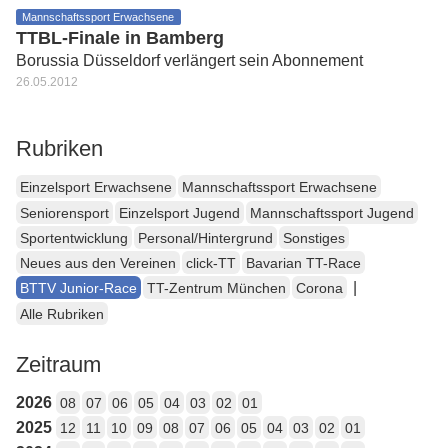
Mannschaftssport Erwachsene
TTBL-Finale in Bamberg
Borussia Düsseldorf verlängert sein Abonnement
26.05.2012
Rubriken
Einzelsport Erwachsene
Mannschaftssport Erwachsene
Seniorensport
Einzelsport Jugend
Mannschaftssport Jugend
Sportentwicklung
Personal/Hintergrund
Sonstiges
Neues aus den Vereinen
click-TT
Bavarian TT-Race
|
BTTV Junior-Race
TT-Zentrum München
Corona
Alle Rubriken
Zeitraum
2026
08
07
06
05
04
03
02
01
2025
12
11
10
09
08
07
06
05
04
03
02
01