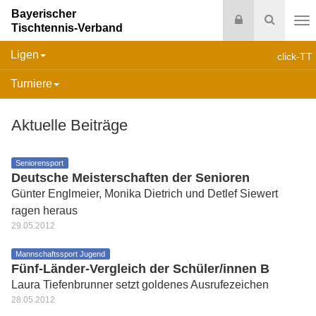
Bayerischer
Login
Suche
Tischtennis-Verband
Na
Ligen
click-TT
Turniere
Aktuelle Beiträge
Seniorensport
Deutsche Meisterschaften der Senioren
Günter Englmeier, Monika Dietrich und Detlef Siewert
ragen heraus
29.05.2012
Mannschaftssport Jugend
Fünf-Länder-Vergleich der Schüler/innen B
Laura Tiefenbrunner setzt goldenes Ausrufezeichen
28.05.2012