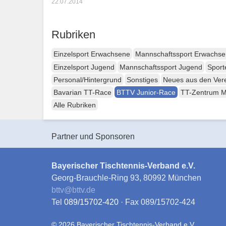
22.07.2014
Rubriken
Einzelsport Erwachsene
Mannschaftssport Erwachs
Einzelsport Jugend
Mannschaftssport Jugend
Sport
Personal/Hintergrund
Sonstiges
Neues aus den Ver
Bavarian TT-Race
BTTV Junior-Race
TT-Zentrum 
Alle Rubriken
Partner und Sponsoren
Bayerischer Tischtennis-Verband e.V.
Georg-Brauchle-Ring 93, 80992 München
bttv
@
bttv.de
Tel
089/15702-420
· Fax 089/15702-424
© 2026 Bayerischer Tischtennis-Verband e.V.