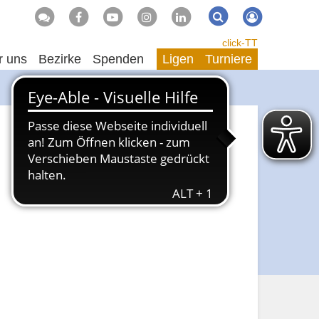
Suche
Suchen
click-TT
r uns
Bezirke
Spenden
Ligen
Turniere