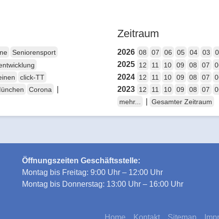
Zeitraum
2026
ene
Seniorensport
08
07
06
05
04
03
0
2025
entwicklung
12
11
10
09
08
07
0
2024
einen
click-TT
12
11
10
09
08
07
0
|
2023
München
Corona
12
11
10
09
08
07
0
|
mehr...
Gesamter Zeitraum
Öffnungszeiten Geschäftsstelle:
Montag bis Freitag: 9:00 Uhr – 12:00 Uhr
Montag bis Donnerstag: 13:00 Uhr – 16:00 Uhr
Home
Kontakt
Sitemap
Imp