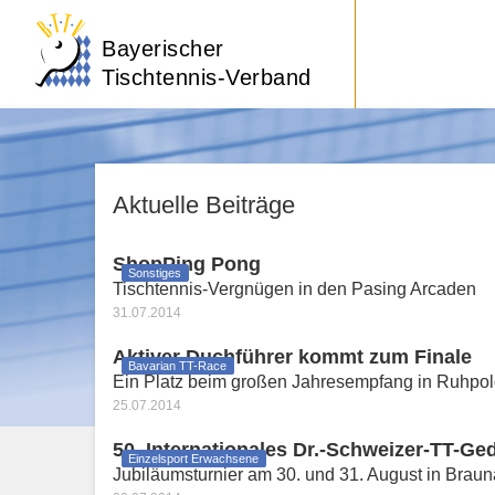
Bayerischer
Tischtennis-Verband
Aktuelle Beiträge
ShopPing Pong
Sonstiges
Tischtennis-Vergnügen in den Pasing Arcaden
31.07.2014
Aktiver Duchführer kommt zum Finale
Bavarian TT-Race
Ein Platz beim großen Jahresempfang in Ruhpold
25.07.2014
50. Internationales Dr.-Schweizer-TT-Ge
Einzelsport Erwachsene
Jubiläumsturnier am 30. und 31. August in Brau