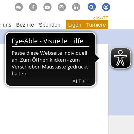
Suche
Suchen
click-TT
r uns
Bezirke
Spenden
Ligen
Turniere