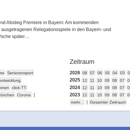
und Abstieg Premiere in Bayern: Am kommenden
 ausgetragenen Relegationsspiele in den Bayern- und
 Woche später…
Zeitraum
2026
ene
Seniorensport
08
07
06
05
04
03
0
2025
entwicklung
12
11
10
09
08
07
0
2024
einen
click-TT
12
11
10
09
08
07
0
|
2023
München
Corona
12
11
10
09
08
07
0
|
mehr...
Gesamter Zeitraum