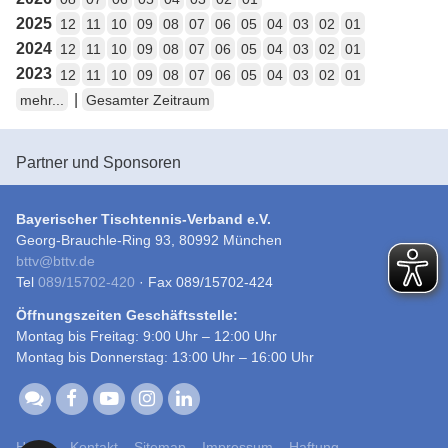
2025
12
11
10
09
08
07
06
05
04
03
02
01
2024
12
11
10
09
08
07
06
05
04
03
02
01
2023
12
11
10
09
08
07
06
05
04
03
02
01
|
mehr...
Gesamter Zeitraum
Partner und Sponsoren
Bayerischer Tischtennis-Verband e.V.
Georg-Brauchle-Ring 93, 80992 München
bttv
@
bttv.de
Tel
089/15702-420
· Fax 089/15702-424
Öffnungszeiten Geschäftsstelle:
Montag bis Freitag: 9:00 Uhr – 12:00 Uhr
Montag bis Donnerstag: 13:00 Uhr – 16:00 Uhr
Home
Kontakt
Sitemap
Impressum
Haftung