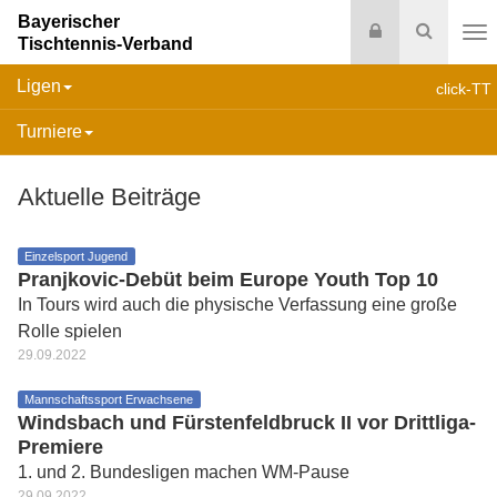
Bayerischer
Login
Suche
Tischtennis-Verband
Na
Ligen
click-TT
Turniere
Aktuelle Beiträge
Einzelsport Jugend
Pranjkovic-Debüt beim Europe Youth Top 10
In Tours wird auch die physische Verfassung eine große
Rolle spielen
29.09.2022
Mannschaftssport Erwachsene
Windsbach und Fürstenfeldbruck II vor Drittliga-
Premiere
1. und 2. Bundesligen machen WM-Pause
29.09.2022