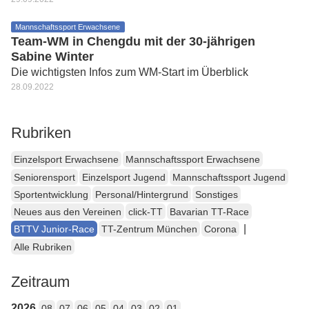
Mannschaftssport Erwachsene
Team-WM in Chengdu mit der 30-jährigen
Sabine Winter
Die wichtigsten Infos zum WM-Start im Überblick
28.09.2022
Rubriken
Einzelsport Erwachsene
Mannschaftssport Erwachsene
Seniorensport
Einzelsport Jugend
Mannschaftssport Jugend
Sportentwicklung
Personal/Hintergrund
Sonstiges
Neues aus den Vereinen
click-TT
Bavarian TT-Race
|
BTTV Junior-Race
TT-Zentrum München
Corona
Alle Rubriken
Zeitraum
2026
08
07
06
05
04
03
02
01