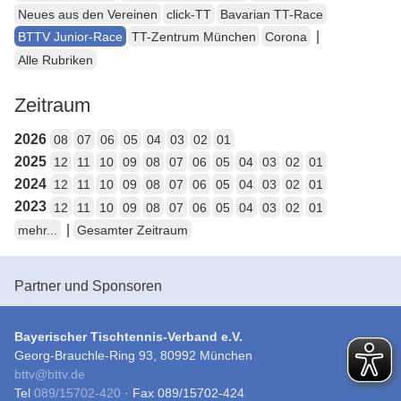
Neues aus den Vereinen
click-TT
Bavarian TT-Race
|
BTTV Junior-Race
TT-Zentrum München
Corona
Alle Rubriken
Zeitraum
2026
08
07
06
05
04
03
02
01
2025
12
11
10
09
08
07
06
05
04
03
02
01
2024
12
11
10
09
08
07
06
05
04
03
02
01
2023
12
11
10
09
08
07
06
05
04
03
02
01
|
mehr...
Gesamter Zeitraum
Partner und Sponsoren
Bayerischer Tischtennis-Verband e.V.
Georg-Brauchle-Ring 93, 80992 München
bttv
@
bttv.de
Tel
089/15702-420
· Fax 089/15702-424