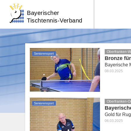
Bayerischer
Tischtennis-Verband
Oberfranken-W
Seniorensport
Bronze für
Bayerische M
08.03.2025
Oberfranken-O
Seniorensport
Bayerisch
Gold für Ru
06.03.2025