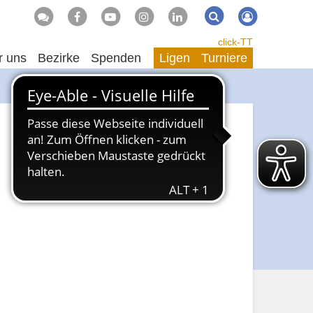
Suche
Suchen
click-TT
r uns
Bezirke
Spenden
Ligen
Turniere