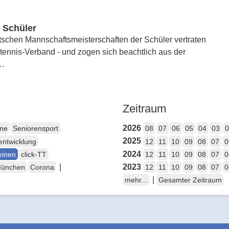
 Schüler
schen Mannschaftsmeisterschaften der Schüler vertraten
ennis-Verband - und zogen sich beachtlich aus der
s…
Zeitraum
2026
ene
Seniorensport
08
07
06
05
04
03
0
2025
entwicklung
12
11
10
09
08
07
0
2024
einen
click-TT
12
11
10
09
08
07
0
|
2023
München
Corona
12
11
10
09
08
07
0
|
mehr...
Gesamter Zeitraum