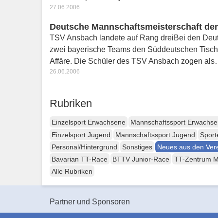
27.06.2006
Deutsche Mannschaftsmeisterschaft der
TSV Ansbach landete auf Rang dreiBei den Deut
zwei bayerische Teams den Süddeutschen Tischt
Affäre. Die Schüler des TSV Ansbach zogen al
26.06.2006
Rubriken
Einzelsport Erwachsene
Mannschaftssport Erwachs
Einzelsport Jugend
Mannschaftssport Jugend
Sport
Personal/Hintergrund
Sonstiges
Neues aus den Ver
Bavarian TT-Race
BTTV Junior-Race
TT-Zentrum 
Alle Rubriken
Partner und Sponsoren