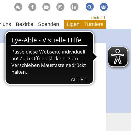
Suche
Suchen
click-TT
r uns
Bezirke
Spenden
Ligen
Turniere