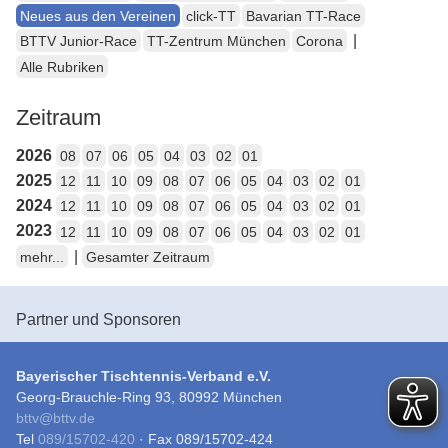
Neues aus den Vereinen
click-TT
Bavarian TT-Race
|
BTTV Junior-Race
TT-Zentrum München
Corona
Alle Rubriken
Zeitraum
2026
08
07
06
05
04
03
02
01
2025
12
11
10
09
08
07
06
05
04
03
02
01
2024
12
11
10
09
08
07
06
05
04
03
02
01
2023
12
11
10
09
08
07
06
05
04
03
02
01
|
mehr...
Gesamter Zeitraum
Partner und Sponsoren
Bayerischer Tischtennis-Verband e.V.
Georg-Brauchle-Ring 93, 80992 München
bttv
@
bttv.de
Tel
089/15702-420
· Fax 089/15702-424