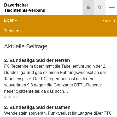
Bayerischer
Login
Suche
Tischtennis-Verband
Na
Ligen
click-TT
Turniere
Aktuelle Beiträge
2. Bundesliga Süd der Herren
FC Tegernheim übernimmt die TabellenführungIn der 2.
Bundesliga Süd gab es einen Führungswechsel an der
Tabellenspitze: Der FC Tegernheim ist nach dem
souveränen 9:3 gegen die Grenzauer DTTL-Reserve
neuer Spitzenreiter, da das noch…
31.10.2009
2. Bundesliga Süd der Damen
Wendelstein souverän, Punktverlust für LangweidDer TTC