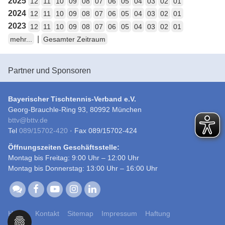
2025
12
11
10
09
08
07
06
05
04
03
02
01
2024
12
11
10
09
08
07
06
05
04
03
02
01
2023
12
11
10
09
08
07
06
05
04
03
02
01
|
mehr...
Gesamter Zeitraum
Partner und Sponsoren
Bayerischer Tischtennis-Verband e.V.
Georg-Brauchle-Ring 93, 80992 München
bttv
@
bttv.de
Tel
089/15702-420
· Fax 089/15702-424
Öffnungszeiten Geschäftsstelle:
Montag bis Freitag: 9:00 Uhr – 12:00 Uhr
Montag bis Donnerstag: 13:00 Uhr – 16:00 Uhr
Home
Kontakt
Sitemap
Impressum
Haftung