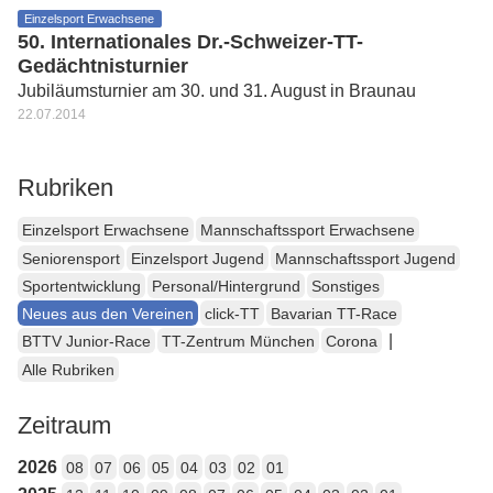
Einzelsport Erwachsene
50. Internationales Dr.-Schweizer-TT-
Gedächtnisturnier
Jubiläumsturnier am 30. und 31. August in Braunau
22.07.2014
Rubriken
Einzelsport Erwachsene
Mannschaftssport Erwachsene
Seniorensport
Einzelsport Jugend
Mannschaftssport Jugend
Sportentwicklung
Personal/Hintergrund
Sonstiges
Neues aus den Vereinen
click-TT
Bavarian TT-Race
|
BTTV Junior-Race
TT-Zentrum München
Corona
Alle Rubriken
Zeitraum
2026
08
07
06
05
04
03
02
01