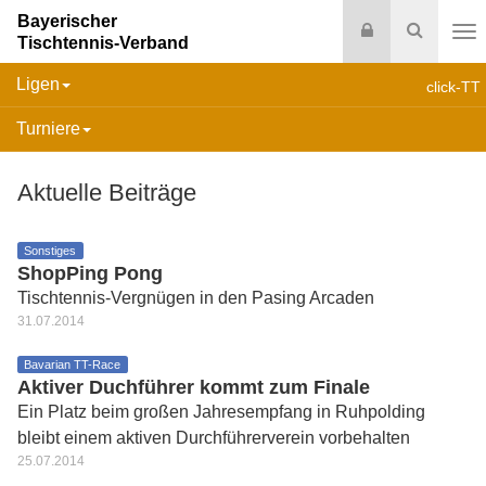
Bayerischer
Login
Suche
Tischtennis-Verband
Na
Ligen
click-TT
Turniere
Aktuelle Beiträge
Sonstiges
ShopPing Pong
Tischtennis-Vergnügen in den Pasing Arcaden
31.07.2014
Bavarian TT-Race
Aktiver Duchführer kommt zum Finale
Ein Platz beim großen Jahresempfang in Ruhpolding
bleibt einem aktiven Durchführerverein vorbehalten
25.07.2014