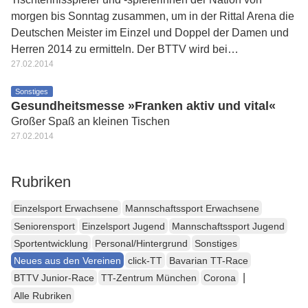
morgen bis Sonntag zusammen, um in der Rittal Arena die
Deutschen Meister im Einzel und Doppel der Damen und
Herren 2014 zu ermitteln. Der BTTV wird bei…
27.02.2014
Sonstiges
Gesundheitsmesse »Franken aktiv und vital«
Großer Spaß an kleinen Tischen
27.02.2014
Rubriken
Einzelsport Erwachsene
Mannschaftssport Erwachsene
Seniorensport
Einzelsport Jugend
Mannschaftssport Jugend
Sportentwicklung
Personal/Hintergrund
Sonstiges
Neues aus den Vereinen
click-TT
Bavarian TT-Race
|
BTTV Junior-Race
TT-Zentrum München
Corona
Alle Rubriken