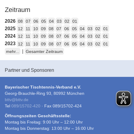
Zeitraum
2026
08
07
06
05
04
03
02
01
2025
12
11
10
09
08
07
06
05
04
03
02
01
2024
12
11
10
09
08
07
06
05
04
03
02
01
2023
12
11
10
09
08
07
06
05
04
03
02
01
|
mehr...
Gesamter Zeitraum
Partner und Sponsoren
Bayerischer Tischtennis-Verband e.V.
Georg-Brauchle-Ring 93, 80992 München
bttv
@
bttv.de
Tel
089/15702-420
· Fax 089/15702-424
Öffnungszeiten Geschäftsstelle:
Montag bis Freitag: 9:00 Uhr – 12:00 Uhr
Montag bis Donnerstag: 13:00 Uhr – 16:00 Uhr