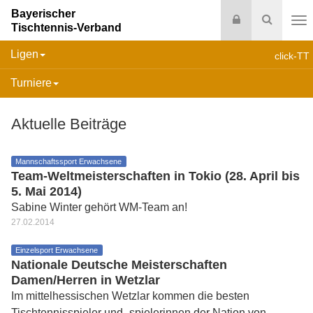
Bayerischer
Login
Suche
Tischtennis-Verband
Na
Ligen
click-TT
Turniere
Aktuelle Beiträge
Mannschaftssport Erwachsene
Team-Weltmeisterschaften in Tokio (28. April bis
5. Mai 2014)
Sabine Winter gehört WM-Team an!
27.02.2014
Einzelsport Erwachsene
Nationale Deutsche Meisterschaften
Damen/Herren in Wetzlar
Im mittelhessischen Wetzlar kommen die besten
Tischtennisspieler und -spielerinnen der Nation von