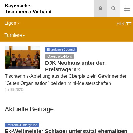
Bayerischer
Login
Suche
Tischtennis-Verband
Na
Ligen
click-TT
Turniere
Einzelsport Jugend
Oberpfalz-Nord
DJK Neuhaus unter den
Preisträgern
Tischtennis-Abteilung aus der Oberpfalz ein Gewinner der
"Guten Organisation" bei den mini-Meisterschaften
15.06.2020
Aktuelle Beiträge
Personal/Hintergrund
Ex-Weltmeister Schlager unterstützt ehemaligen