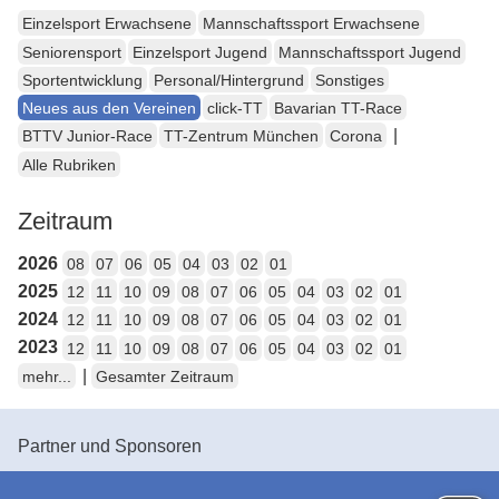
Einzelsport Erwachsene
Mannschaftssport Erwachsene
Seniorensport
Einzelsport Jugend
Mannschaftssport Jugend
Sportentwicklung
Personal/Hintergrund
Sonstiges
Neues aus den Vereinen
click-TT
Bavarian TT-Race
|
BTTV Junior-Race
TT-Zentrum München
Corona
Alle Rubriken
Zeitraum
2026
08
07
06
05
04
03
02
01
2025
12
11
10
09
08
07
06
05
04
03
02
01
2024
12
11
10
09
08
07
06
05
04
03
02
01
2023
12
11
10
09
08
07
06
05
04
03
02
01
|
mehr...
Gesamter Zeitraum
Partner und Sponsoren