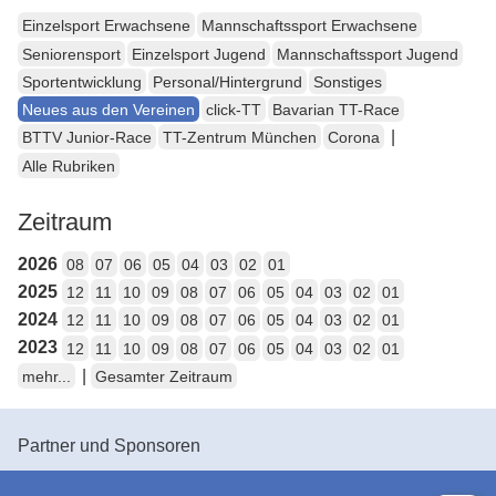
Einzelsport Erwachsene
Mannschaftssport Erwachsene
Seniorensport
Einzelsport Jugend
Mannschaftssport Jugend
Sportentwicklung
Personal/Hintergrund
Sonstiges
Neues aus den Vereinen
click-TT
Bavarian TT-Race
|
BTTV Junior-Race
TT-Zentrum München
Corona
Alle Rubriken
Zeitraum
2026
08
07
06
05
04
03
02
01
2025
12
11
10
09
08
07
06
05
04
03
02
01
2024
12
11
10
09
08
07
06
05
04
03
02
01
2023
12
11
10
09
08
07
06
05
04
03
02
01
|
mehr...
Gesamter Zeitraum
Partner und Sponsoren