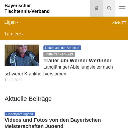
Bayerischer
Login
Suche
Tischtennis-Verband
Na
Ligen
click-TT
Turniere
Neues aus den Vereinen
Mittelfranken-Süd
Trauer um Werner Werthner
Langjähriger Abteilungsleiter nach
schwerer Krankheit verstorben.
13.03.2022
Aktuelle Beiträge
Einzelsport Jugend
Videos und Fotos von den Bayerischen
Meisterschaften Jugend