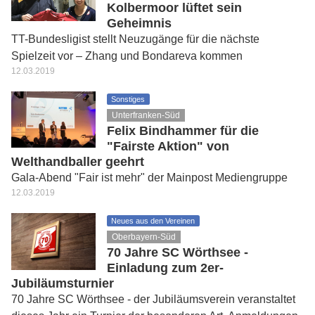
Kolbermoor lüftet sein
Geheimnis
TT-Bundesligist stellt Neuzugänge für die nächste
Spielzeit vor – Zhang und Bondareva kommen
12.03.2019
Sonstiges
Unterfranken-Süd
Felix Bindhammer für die
"Fairste Aktion" von
Welthandballer geehrt
Gala-Abend "Fair ist mehr" der Mainpost Mediengruppe
12.03.2019
Neues aus den Vereinen
Oberbayern-Süd
70 Jahre SC Wörthsee -
Einladung zum 2er-
Jubiläumsturnier
70 Jahre SC Wörthsee - der Jubiläumsverein veranstaltet