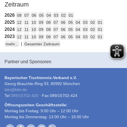
Zeitraum
2026
08
07
06
05
04
03
02
01
2025
12
11
10
09
08
07
06
05
04
03
02
01
2024
12
11
10
09
08
07
06
05
04
03
02
01
2023
12
11
10
09
08
07
06
05
04
03
02
01
|
mehr...
Gesamter Zeitraum
Partner und Sponsoren
Bayerischer Tischtennis-Verband e.V.
Georg-Brauchle-Ring 93, 80992 München
bttv
@
bttv.de
Tel
089/15702-420
· Fax 089/15702-424
Öffnungszeiten Geschäftsstelle:
Montag bis Freitag: 9:00 Uhr – 12:00 Uhr
Montag bis Donnerstag: 13:00 Uhr – 16:00 Uhr