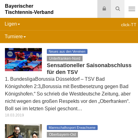
Bayerischer
Login
Suche
Tischtennis-Verband
Na
Ligen
click-TT
Turniere
Neues aus den Vereinen
Unterfranken-Nord
Sensationeller Saisonabschluss
für den TSV
1. BundesligaBorussia Düsseldorf – TSV Bad
Königshofen 2:3„Borussia mit Bestbesetzung gegen Bad
Königshofen.“ So schrieb die Westdeutsche Zeitung, aber
nicht wegen des großen Respekts vor den „Oberfranken“.
Boll sei im letzten Spiel geschont…
18.03.2019
Mannschaftssport Erwachsene
Oberbayern-Ost