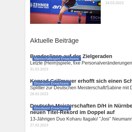
24.03.2023
Aktuelle Beiträge
Bundesligen auf der Zielgeraden
Mannschaftssport Erwachsene
Letzte (Heim)spiele, fixe Personalveränderungen
31.03.2023
Konrad Grillmeyer erhofft sich einen S
Einzelsport Erwachsene
Splitter zur Deutschen Meisterschaft/Sabine mit
28.03.2023
Deutsche Meisterschaften D/H in Nürnberg
Einzelsport Erwachsene
neuen Titel-Rekord im Doppel auf
13-Jährigen Duo Koharu Itagaki/ "Josi" Neumann
27.03.2023