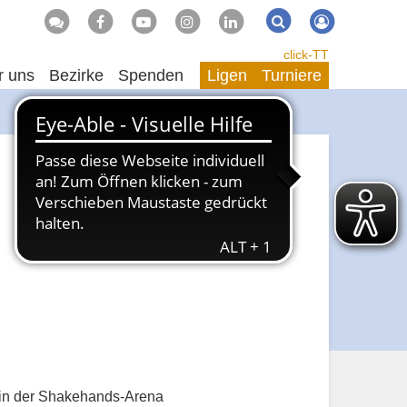
Suche
Suchen
click-TT
r uns
Bezirke
Spenden
Ligen
Turniere
n in der Shakehands-Arena