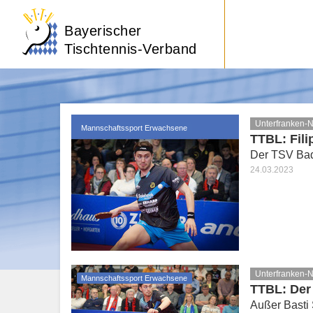
Bayerischer
Tischtennis-Verband
Unterfranken-
Mannschaftssport Erwachsene
TTBL: Fili
Der TSV Bad 
24.03.2023
Unterfranken-
Mannschaftssport Erwachsene
TTBL: Der
Außer Basti 