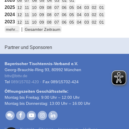
2026
08
07
06
05
04
03
02
01
2025
12
11
10
09
08
07
06
05
04
03
02
01
2024
12
11
10
09
08
07
06
05
04
03
02
01
2023
12
11
10
09
08
07
06
05
04
03
02
01
|
mehr...
Gesamter Zeitraum
Partner und Sponsoren
Bayerischer Tischtennis-Verband e.V.
Georg-Brauchle-Ring 93, 80992 München
bttv
@
bttv.de
Tel
089/15702-420
· Fax 089/15702-424
Öffnungszeiten Geschäftsstelle:
Montag bis Freitag: 9:00 Uhr – 12:00 Uhr
Montag bis Donnerstag: 13:00 Uhr – 16:00 Uhr