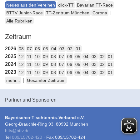
Neues aus den Vereinen
click-TT
Bavarian TT-Race
|
BTTV Junior-Race
TT-Zentrum München
Corona
Alle Rubriken
Zeitraum
2026
08
07
06
05
04
03
02
01
2025
12
11
10
09
08
07
06
05
04
03
02
01
2024
12
11
10
09
08
07
06
05
04
03
02
01
2023
12
11
10
09
08
07
06
05
04
03
02
01
|
mehr...
Gesamter Zeitraum
Partner und Sponsoren
Bayerischer Tischtennis-Verband e.V.
Georg-Brauchle-Ring 93, 80992 München
bttv
@
bttv.de
Tel
089/15702-420
· Fax 089/15702-424