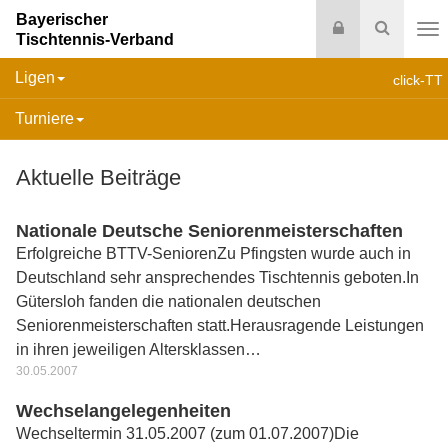
Bayerischer
Login
Suche
Tischtennis-Verband
Na
Ligen
click-TT
Turniere
Aktuelle Beiträge
Nationale Deutsche Seniorenmeisterschaften
Erfolgreiche BTTV-SeniorenZu Pfingsten wurde auch in
Deutschland sehr ansprechendes Tischtennis geboten.In
Gütersloh fanden die nationalen deutschen
Seniorenmeisterschaften statt.Herausragende Leistungen
in ihren jeweiligen Altersklassen…
30.05.2007
Wechselangelegenheiten
Wechseltermin 31.05.2007 (zum 01.07.2007)Die