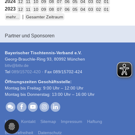
2024
12
11
10
09
08
07
06
05
04
03
02
01
2023
12
11
10
09
08
07
06
05
04
03
02
01
|
mehr...
Gesamter Zeitraum
Partner und Sponsoren
Bayerischer Tischtennis-Verband e.V.
Georg-Brauchle-Ring 93, 80992 München
bttv
@
bttv.de
Tel
089/15702-420
· Fax 089/15702-424
Öffnungszeiten Geschäftsstelle:
Montag bis Freitag: 9:00 Uhr – 12:00 Uhr
Montag bis Donnerstag: 13:00 Uhr – 16:00 Uhr
Home
Kontakt
Sitemap
Impressum
Haftung
Barrierefreiheit
Datenschutz