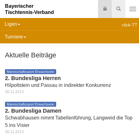
Bayerischer
Login
Suche
Tischtennis-Verband
Na
Ligen
click-TT
Turniere
Aktuelle Beiträge
Mannschaftssport Erwachsene
2. Bundesliga Herren
Hilpoltstein und Passau in indirekter Konkurrenz
30.11.2013
Mannschaftssport Erwachsene
2. Bundesliga Damen
Schwabhausen nimmt Tabellenführung, Langweid die Top
5 ins Visier
30.11.2013