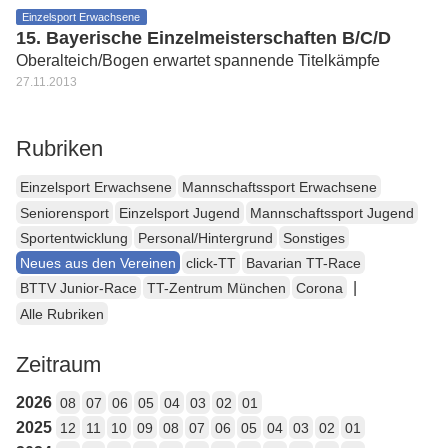
Einzelsport Erwachsene
15. Bayerische Einzelmeisterschaften B/C/D
Oberalteich/Bogen erwartet spannende Titelkämpfe
27.11.2013
Rubriken
Einzelsport Erwachsene
Mannschaftssport Erwachsene
Seniorensport
Einzelsport Jugend
Mannschaftssport Jugend
Sportentwicklung
Personal/Hintergrund
Sonstiges
Neues aus den Vereinen
click-TT
Bavarian TT-Race
|
BTTV Junior-Race
TT-Zentrum München
Corona
Alle Rubriken
Zeitraum
2026
08
07
06
05
04
03
02
01
2025
12
11
10
09
08
07
06
05
04
03
02
01