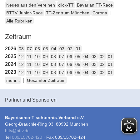
Neues aus den Vereinen
click-TT
Bavarian TT-Race
|
BTTV Junior-Race
TT-Zentrum München
Corona
Alle Rubriken
Zeitraum
2026
08
07
06
05
04
03
02
01
2025
12
11
10
09
08
07
06
05
04
03
02
01
2024
12
11
10
09
08
07
06
05
04
03
02
01
2023
12
11
10
09
08
07
06
05
04
03
02
01
|
mehr...
Gesamter Zeitraum
Partner und Sponsoren
Bayerischer Tischtennis-Verband e.V.
Georg-Brauchle-Ring 93, 80992 München
bttv
@
bttv.de
Tel
089/15702-420
· Fax 089/15702-424