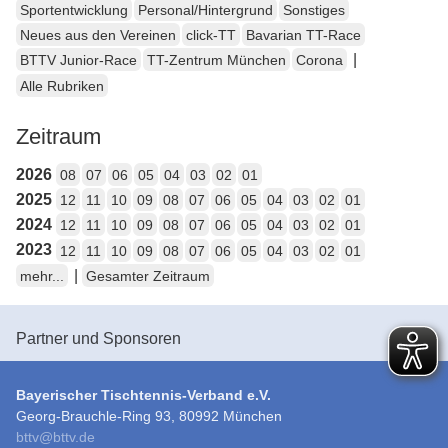
Sportentwicklung
Personal/Hintergrund
Sonstiges
Neues aus den Vereinen
click-TT
Bavarian TT-Race
|
BTTV Junior-Race
TT-Zentrum München
Corona
Alle Rubriken
Zeitraum
2026
08
07
06
05
04
03
02
01
2025
12
11
10
09
08
07
06
05
04
03
02
01
2024
12
11
10
09
08
07
06
05
04
03
02
01
2023
12
11
10
09
08
07
06
05
04
03
02
01
|
mehr...
Gesamter Zeitraum
Partner und Sponsoren
Bayerischer Tischtennis-Verband e.V.
Georg-Brauchle-Ring 93, 80992 München
bttv
@
bttv.de