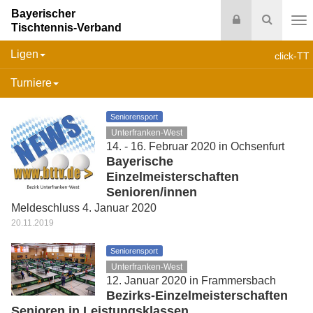
Bayerischer
Login
Suche
Tischtennis-Verband
Na
Ligen
click-TT
Turniere
Seniorensport
Unterfranken-West
14. - 16. Februar 2020 in Ochsenfurt
Bayerische
Einzelmeisterschaften
Senioren/innen
Meldeschluss 4. Januar 2020
20.11.2019
Seniorensport
Unterfranken-West
12. Januar 2020 in Frammersbach
Bezirks-Einzelmeisterschaften
Senioren in Leistungsklassen