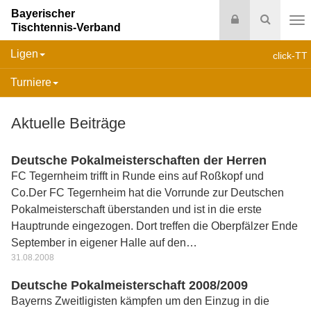
Bayerischer
Login
Suche
Tischtennis-Verband
Na
Ligen
click-TT
Turniere
Aktuelle Beiträge
Deutsche Pokalmeisterschaften der Herren
FC Tegernheim trifft in Runde eins auf Roßkopf und
Co.Der FC Tegernheim hat die Vorrunde zur Deutschen
Pokalmeisterschaft überstanden und ist in die erste
Hauptrunde eingezogen. Dort treffen die Oberpfälzer Ende
September in eigener Halle auf den…
31.08.2008
Deutsche Pokalmeisterschaft 2008/2009
Bayerns Zweitligisten kämpfen um den Einzug in die