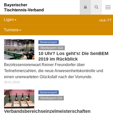
Bayerischer
Login
Suche
Tischtennis-Verband
Na
Ligen
click-TT
Turniere
Seniorensport
Oberbayern-Süd
10 Uhr? Los geht's! Die SenBEM
2019 im Rückblick
Bezirksseniorenwart Reiner Freundorfer über
Teilnehmerzahlen, die neue Anwesenheitskontrolle und
einen unerwarteten Glücksfall nach der Vorrunde.
30.01.2019
Seniorensport
Oberbayern-Ost
Verbandsbereichseinzelmeisterschaften