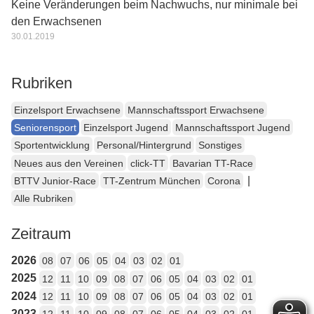
Keine Veränderungen beim Nachwuchs, nur minimale bei
den Erwachsenen
30.01.2019
Rubriken
Einzelsport Erwachsene
Mannschaftssport Erwachsene
Seniorensport
Einzelsport Jugend
Mannschaftssport Jugend
Sportentwicklung
Personal/Hintergrund
Sonstiges
Neues aus den Vereinen
click-TT
Bavarian TT-Race
|
BTTV Junior-Race
TT-Zentrum München
Corona
Alle Rubriken
Zeitraum
2026
08
07
06
05
04
03
02
01
2025
12
11
10
09
08
07
06
05
04
03
02
01
2024
12
11
10
09
08
07
06
05
04
03
02
01
2023