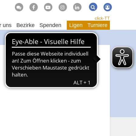
Suche
Suchen
click-TT
r uns
Bezirke
Spenden
Ligen
Turniere