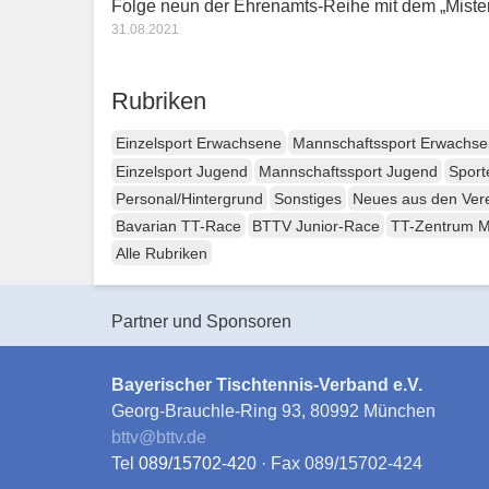
Folge neun der Ehrenamts-Reihe mit dem „Mister 
31.08.2021
Rubriken
Einzelsport Erwachsene
Mannschaftssport Erwachs
Einzelsport Jugend
Mannschaftssport Jugend
Sport
Personal/Hintergrund
Sonstiges
Neues aus den Ver
Bavarian TT-Race
BTTV Junior-Race
TT-Zentrum 
Alle Rubriken
Partner und Sponsoren
Bayerischer Tischtennis-Verband e.V.
Georg-Brauchle-Ring 93, 80992 München
bttv
@
bttv.de
Tel
089/15702-420
· Fax 089/15702-424