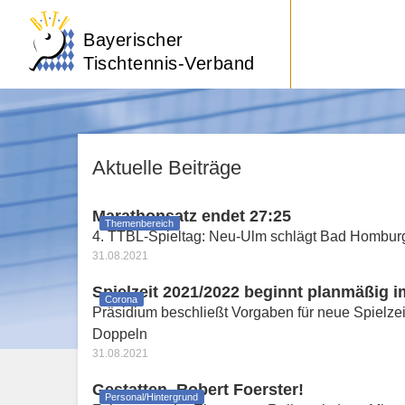
Bayerischer
Tischtennis-Verband
Aktuelle Beiträge
Marathonsatz endet 27:25
Themenbereich
4. TTBL-Spieltag: Neu-Ulm schlägt Bad Homburg
31.08.2021
Spielzeit 2021/2022 beginnt planmäßig 
Corona
Präsidium beschließt Vorgaben für neue Spielzei
Doppeln
31.08.2021
Gestatten, Robert Foerster!
Personal/Hintergrund