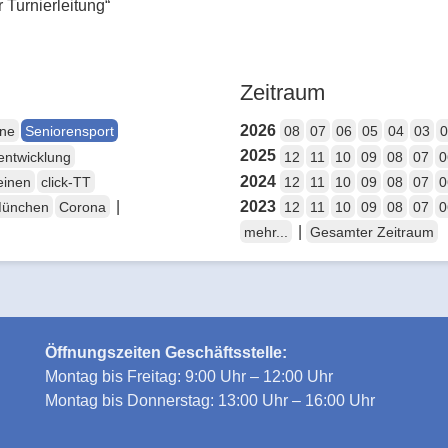
Turnierleitung“
Zeitraum
2026
ene
Seniorensport
08
07
06
05
04
03
0
2025
entwicklung
12
11
10
09
08
07
0
2024
einen
click-TT
12
11
10
09
08
07
0
|
2023
München
Corona
12
11
10
09
08
07
0
|
mehr...
Gesamter Zeitraum
Öffnungszeiten Geschäftsstelle:
Montag bis Freitag: 9:00 Uhr – 12:00 Uhr
Montag bis Donnerstag: 13:00 Uhr – 16:00 Uhr