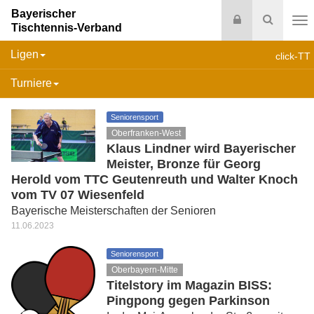
Bayerischer
Login
Suche
Tischtennis-Verband
Na
Ligen
click-TT
Turniere
Seniorensport
Oberfranken-West
Klaus Lindner wird Bayerischer
Meister, Bronze für Georg
Herold vom TTC Geutenreuth und Walter Knoch
vom TV 07 Wiesenfeld
Bayerische Meisterschaften der Senioren
11.06.2023
Seniorensport
Oberbayern-Mitte
Titelstory im Magazin BISS:
Pingpong gegen Parkinson