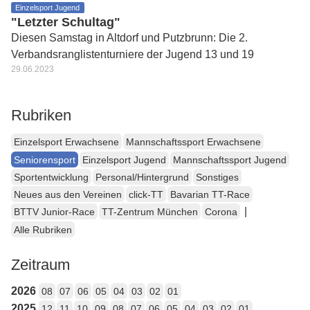
Einzelsport Jugend
"Letzter Schultag"
Diesen Samstag in Altdorf und Putzbrunn: Die 2.
Verbandsranglistenturniere der Jugend 13 und 19
29.06.2023
Rubriken
Einzelsport Erwachsene
Mannschaftssport Erwachsene
Seniorensport
Einzelsport Jugend
Mannschaftssport Jugend
Sportentwicklung
Personal/Hintergrund
Sonstiges
Neues aus den Vereinen
click-TT
Bavarian TT-Race
|
BTTV Junior-Race
TT-Zentrum München
Corona
Alle Rubriken
Zeitraum
2026
08
07
06
05
04
03
02
01
2025
12
11
10
09
08
07
06
05
04
03
02
01