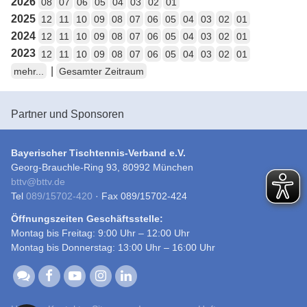
2026
08
07
06
05
04
03
02
01
2025
12
11
10
09
08
07
06
05
04
03
02
01
2024
12
11
10
09
08
07
06
05
04
03
02
01
2023
12
11
10
09
08
07
06
05
04
03
02
01
|
mehr...
Gesamter Zeitraum
Partner und Sponsoren
Bayerischer Tischtennis-Verband e.V.
Georg-Brauchle-Ring 93, 80992 München
bttv
@
bttv.de
Tel
089/15702-420
· Fax 089/15702-424
Öffnungszeiten Geschäftsstelle:
Montag bis Freitag: 9:00 Uhr – 12:00 Uhr
Montag bis Donnerstag: 13:00 Uhr – 16:00 Uhr