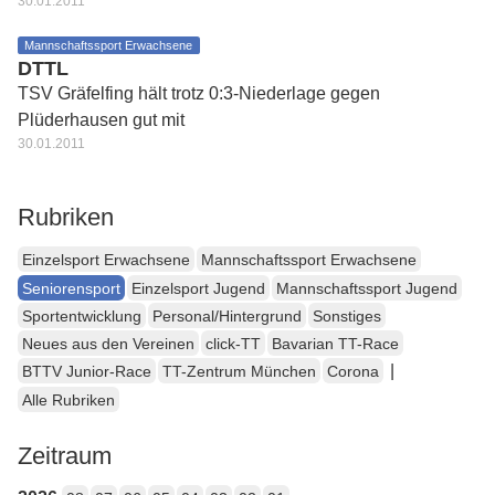
30.01.2011
Mannschaftssport Erwachsene
DTTL
TSV Gräfelfing hält trotz 0:3-Niederlage gegen
Plüderhausen gut mit
30.01.2011
Rubriken
Einzelsport Erwachsene
Mannschaftssport Erwachsene
Seniorensport
Einzelsport Jugend
Mannschaftssport Jugend
Sportentwicklung
Personal/Hintergrund
Sonstiges
Neues aus den Vereinen
click-TT
Bavarian TT-Race
|
BTTV Junior-Race
TT-Zentrum München
Corona
Alle Rubriken
Zeitraum