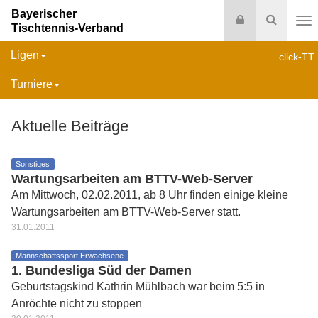
Bayerischer
Login
Suche
Tischtennis-Verband
Na
Ligen
click-TT
Turniere
Aktuelle Beiträge
Sonstiges
Wartungsarbeiten am BTTV-Web-Server
Am Mittwoch, 02.02.2011, ab 8 Uhr finden einige kleine
Wartungsarbeiten am BTTV-Web-Server statt.
31.01.2011
Mannschaftssport Erwachsene
1. Bundesliga Süd der Damen
Geburtstagskind Kathrin Mühlbach war beim 5:5 in
Anröchte nicht zu stoppen