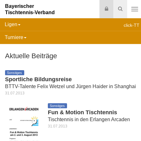
Bayerischer
Login
Suche
Tischtennis-Verband
Na
Ligen
click-TT
Turniere
Aktuelle Beiträge
Sonstiges
Sportliche Bildungsreise
BTTV-Talente Felix Wetzel und Jürgen Haider in Shanghai
31.07.2013
Sonstiges
Fun & Motion Tischtennis
Tischtennis in den Erlangen Arcaden
31.07.2013